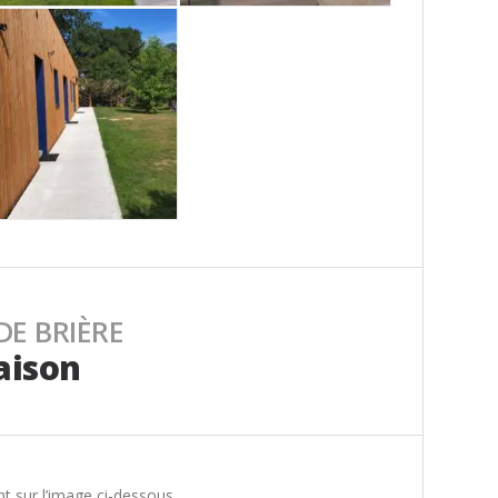
DE BRIÈRE
aison
t sur l’image ci-dessous.