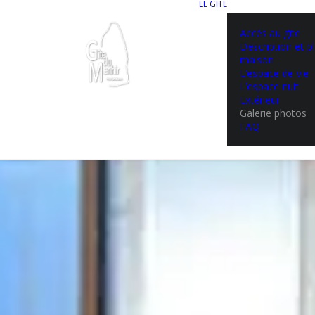
LE GITE
Accès au gîte
Description et pl
maison
L’espace de vie
L’espace nuit
Extérieur
Galerie photos
FAQ