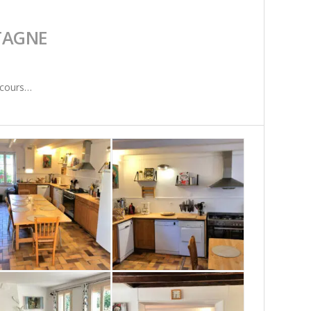
TAGNE
scours…