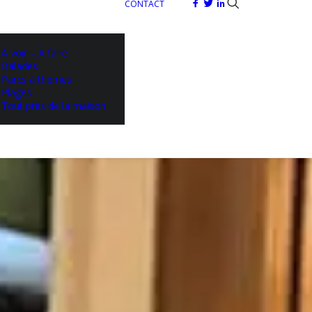
CONTACT
À voir – À faire
Balades
Parcs à thèmes
Plages
Tout près de la maison